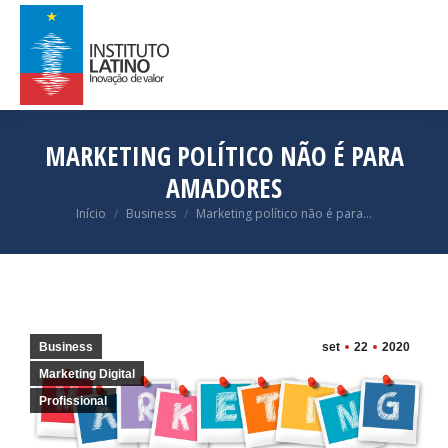
MARKETING POLÍTICO NÃO É PARA
AMADORES
Você está aqui:
Início
Business
Marketing político não é para…
Business
set
22
2020
Marketing Digital
Profissional