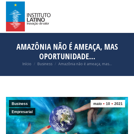
AMAZÔNIA NÃO É AMEAÇA, MAS
OPORTUNIDADE…
Você está aqui:
Início
Business
Amazônia não é ameaça, mas…
Business
maio
10
2021
Empresarial