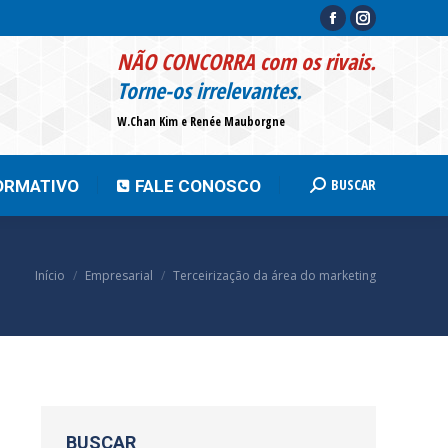
Facebook
Instagram
page
page
BUSCAR
INFORMATIVO
FALE CONOSCO
Search:
NÃO CONCORRA com os rivais.
opens
opens
Torne-os irrelevantes.
in
in
W.Chan Kim e Renée Mauborgne
new
new
window
window
BUSCAR
ORMATIVO
FALE CONOSCO
Search:
Você está aqui:
Início
Empresarial
Terceirização da área do marketing
BUSCAR