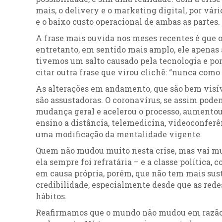
mais, o delivery e o marketing digital, por vár
e o baixo custo operacional de ambas as partes.
A frase mais ouvida nos meses recentes é que o
entretanto, em sentido mais amplo, ele apena
tivemos um salto causado pela tecnologia e por
citar outra frase que virou clichê: “nunca como
As alterações em andamento, que são bem visív
são assustadoras. O coronavírus, se assim podem
mudança geral e acelerou o processo, aumentou 
ensino a distância, telemedicina, videoconferên
uma modificação da mentalidade vigente.
Quem não mudou muito nesta crise, mas vai muda
ela sempre foi refratária – e a classe política,
em causa própria, porém, que não tem mais sus
credibilidade, especialmente desde que as redes
hábitos.
Reafirmamos que o mundo não mudou em razão d