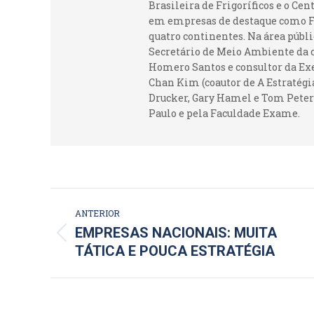
Brasileira de Frigoríficos e o Ce
em empresas de destaque como Fr
quatro continentes. Na área públi
Secretário de Meio Ambiente da c
Homero Santos e consultor da Ex
Chan Kim (coautor de A Estratégia
Drucker, Gary Hamel e Tom Peters
Paulo e pela Faculdade Exame.
NAVEGAÇÃO
ANTERIOR
DE
EMPRESAS NACIONAIS: MUITA
Post
TÁTICA E POUCA ESTRATÉGIA
POST:
anterior: