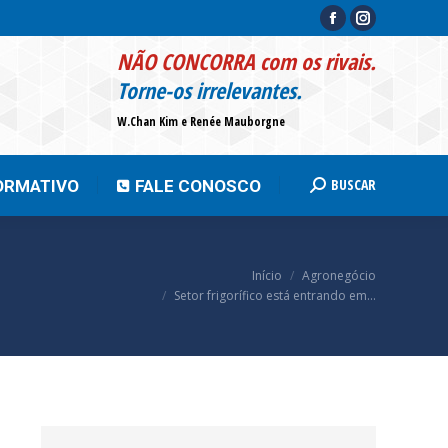
Facebook
Instagram
page
page
BUSCAR
INFORMATIVO
FALE CONOSCO
Search:
NÃO CONCORRA com os rivais.
opens
opens
Torne-os irrelevantes.
in
in
W.Chan Kim e Renée Mauborgne
new
new
window
window
BUSCAR
ORMATIVO
FALE CONOSCO
Search:
Você está aqui:
Início
Agronegócio
Setor frigorífico está entrando em…