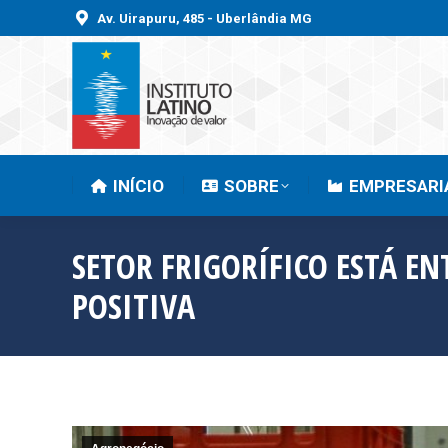
Av. Uirapuru, 485 - Uberlândia MG
INÍCIO
SOBRE
INÍCIO
SOBRE
EMPRESARI
SETOR FRIGORÍFICO ESTÁ E
POSITIVA