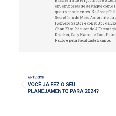
Brasileira de Frigoríficos e o Ce
em empresas de destaque como Fr
quatro continentes. Na área públi
Secretário de Meio Ambiente da c
Homero Santos e consultor da Ex
Chan Kim (coautor de A Estratégia
Drucker, Gary Hamel e Tom Peters
Paulo e pela Faculdade Exame.
NAVEGAÇÃO
ANTERIOR
DE
VOCÊ JÁ FEZ O SEU
Post
PLANEJAMENTO PARA 2024?
POST:
anterior: