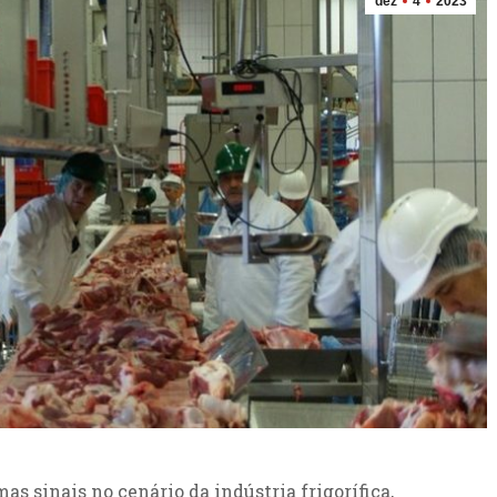
dez
4
2023
as sinais no cenário da indústria frigorífica,