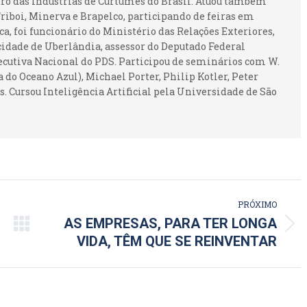
ntro das Indústrias de Curtumes do Brasil. Atuou também
iboi, Minerva e Brapelco, participando de feiras em
ca, foi funcionário do Ministério das Relações Exteriores,
idade de Uberlândia, assessor do Deputado Federal
ecutiva Nacional do PDS. Participou de seminários com W.
 do Oceano Azul), Michael Porter, Philip Kotler, Peter
. Cursou Inteligência Artificial pela Universidade de São
PRÓXIMO
AS EMPRESAS, PARA TER LONGA
Próximo
VIDA, TÊM QUE SE REINVENTAR
post: