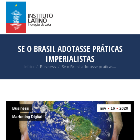
SE O BRASIL ADOTASSE PRÁTICAS
IMPERIALISTAS
Você está aqui:
Início
Business
Se o Brasil adotasse práticas…
Business
nov
16
2020
Marketing Digital