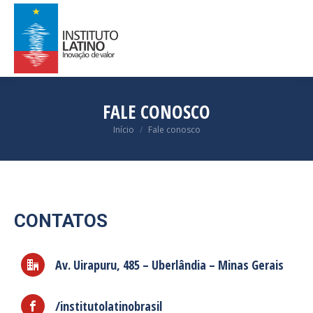
FALE CONOSCO
Você está aqui:
Início
Fale conosco
CONTATOS
Av. Uirapuru, 485 – Uberlândia – Minas Gerais
/institutolatinobrasil