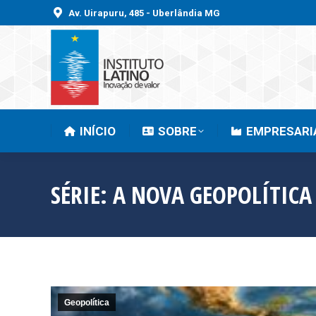
Av. Uirapuru, 485 - Uberlândia MG
INÍCIO
SOBRE
INÍCIO
SOBRE
EMPRESARI
SÉRIE: A NOVA GEOPOLÍTICA
Geopolítica