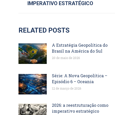
IMPERATIVO ESTRATÉGICO
POST:
anterior:
RELATED POSTS
A Estratégia Geopolítica do
Brasil na América do Sul
20 de maio de 2026
Série: A Nova Geopolítica –
Episódio 6 – Oceania
12 de março de 2026
2026: a reestruturação como
imperativo estratégico