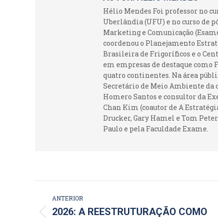
Hélio Mendes Foi professor no c
Uberlândia (UFU) e no curso de p
Marketing e Comunicação (Esamc).
coordenou o Planejamento Estraté
Brasileira de Frigoríficos e o Ce
em empresas de destaque como Fr
quatro continentes. Na área públi
Secretário de Meio Ambiente da c
Homero Santos e consultor da Ex
Chan Kim (coautor de A Estratégia
Drucker, Gary Hamel e Tom Peters
Paulo e pela Faculdade Exame.
NAVEGAÇÃO
ANTERIOR
DE
2026: A REESTRUTURAÇÃO COMO
Post