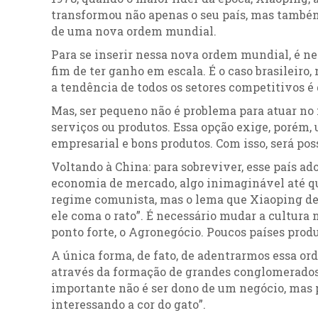
transformou não apenas o seu país, mas també
de uma nova ordem mundial.
Para se inserir nessa nova ordem mundial, é ne
fim de ter ganho em escala. É o caso brasilei
a tendência de todos os setores competitivos é 
Mas, ser pequeno não é problema para atuar no 
serviços ou produtos. Essa opção exige, porém, u
empresarial e bons produtos. Com isso, será po
Voltando à China: para sobreviver, esse país 
economia de mercado, algo inimaginável até que
regime comunista, mas o lema que Xiaoping deix
ele coma o rato”. É necessário mudar a cultura 
ponto forte, o Agronegócio. Poucos países pro
A única forma, de fato, de adentrarmos essa o
através da formação de grandes conglomerados
importante não é ser dono de um negócio, mas p
interessando a cor do gato”.