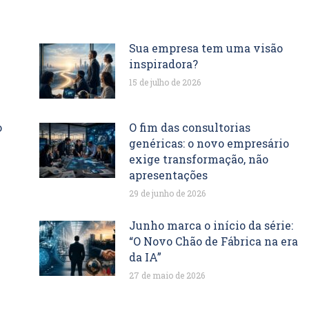
Sua empresa tem uma visão
inspiradora?
15 de julho de 2026
o
O fim das consultorias
genéricas: o novo empresário
exige transformação, não
apresentações
29 de junho de 2026
Junho marca o início da série:
“O Novo Chão de Fábrica na era
da IA”
27 de maio de 2026