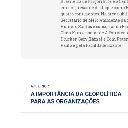
Brasileira de Frigoríficos e o Ce
em empresas de destaque como Fr
quatro continentes. Na área públi
Secretário de Meio Ambiente da c
Homero Santos e consultor da Ex
Chan Kim (coautor de A Estratégia
Drucker, Gary Hamel e Tom Peters
Paulo e pela Faculdade Exame.
NAVEGAÇÃO
ANTERIOR
DE
A IMPORTÂNCIA DA GEOPOLÍTICA
Post
PARA AS ORGANIZAÇÕES
POST:
anterior: