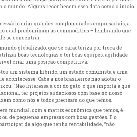
m o mundo. Alguns reconhecem essa data como o início
cessário criar grandes conglomerados empresariais, a
ro, no qual predominam as commodities – lembrando que
de se concentrar.
mundo globalizado, que se caracteriza por troca de
tilizar boas tecnologias e ter boas equipes, agilidade
ssível criar uma posição competitiva.
adotou um sistema híbrido, um estado comunista e uma
 acontecesse. Cabe a nós brasileiros não adotar o
ou: “Não interessa a cor do gato, o que importa é que
nacional, ter projetos audaciosos com base no nosso
duzem como nós e todos precisam do que temos.
rdem mundial, com a matriz econômica que temos, é
 ou de pequenas empresas com boas gestões. E o
articipar de algo que tenha rentabilidade, “não