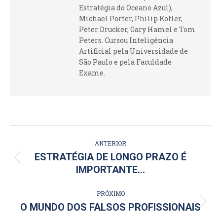
Estratégia do Oceano Azul),
Michael Porter, Philip Kotler,
Peter Drucker, Gary Hamel e Tom
Peters. Cursou Inteligência
Artificial pela Universidade de
São Paulo e pela Faculdade
Exame.
NAVEGAÇÃO
ANTERIOR
DE
ESTRATÉGIA DE LONGO PRAZO É
Post
IMPORTANTE…
POST:
anterior:
PRÓXIMO
Próximo
O MUNDO DOS FALSOS PROFISSIONAIS
post: