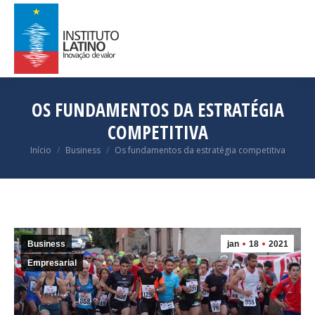
OS FUNDAMENTOS DA ESTRATÉGIA
COMPETITIVA
Você está aqui:
Início
Business
Os fundamentos da estratégia competitiva
Business
jan
18
2021
Empresarial