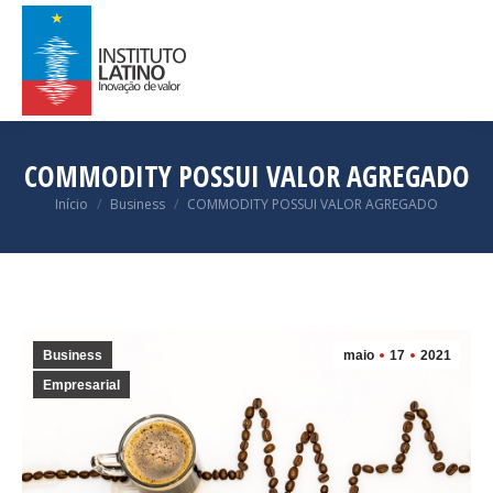
COMMODITY POSSUI VALOR AGREGADO
Você está aqui:
Início
Business
COMMODITY POSSUI VALOR AGREGADO
Business
maio
17
2021
Empresarial