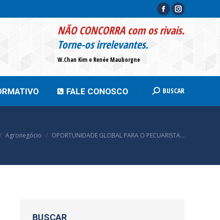
Facebook
Instagram
page
page
BUSCAR
INFORMATIVO
FALE CONOSCO
Search:
NÃO CONCORRA com os rivais.
opens
opens
Torne-os irrelevantes.
in
in
W.Chan Kim e Renée Mauborgne
new
new
window
window
BUSCAR
ORMATIVO
FALE CONOSCO
Search:
 está aqui:
Agronegócio
OPORTUNIDADE GLOBAL PARA O PECUARISTA…
BUSCAR