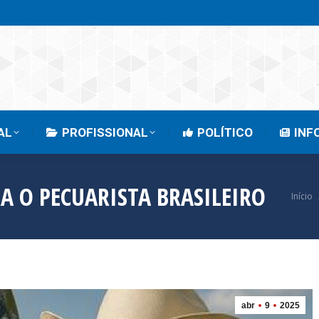
EMPRESARIAL
PROFISSIONAL
POLÍTICO
AL
PROFISSIONAL
POLÍTICO
INF
 O PECUARISTA BRASILEIRO
Você
Início
abr
9
2025