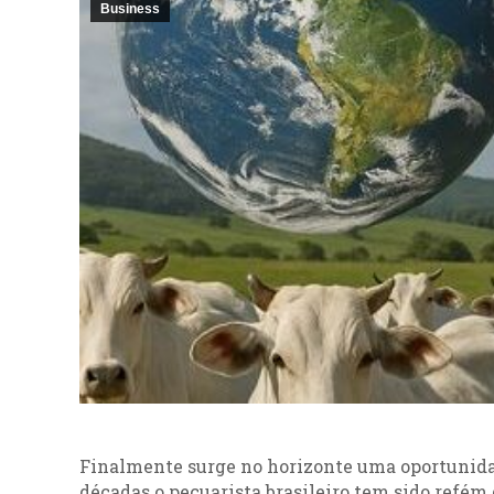
Business
Finalmente surge no horizonte uma oportunidade
décadas o pecuarista brasileiro tem sido refém