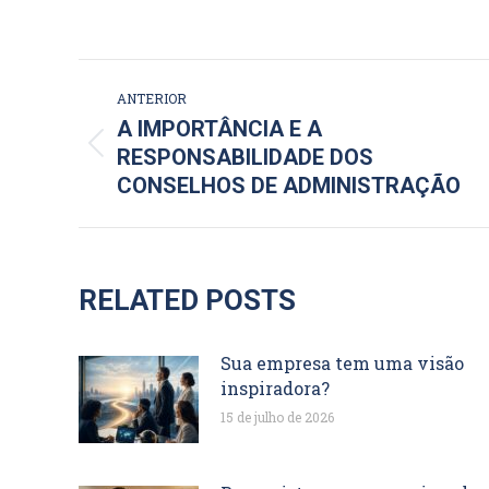
NAVEGAÇÃO
ANTERIOR
DE
A IMPORTÂNCIA E A
Post
RESPONSABILIDADE DOS
POST:
anterior:
CONSELHOS DE ADMINISTRAÇÃO
RELATED POSTS
Sua empresa tem uma visão
inspiradora?
15 de julho de 2026