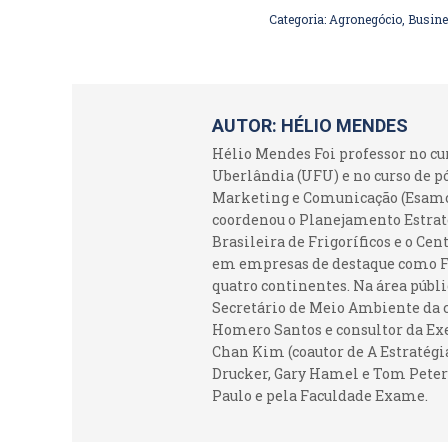
Categoria:
Agronegócio
,
Busin
AUTOR:
HÉLIO MENDES
Hélio Mendes Foi professor no c
Uberlândia (UFU) e no curso de p
Marketing e Comunicação (Esamc).
coordenou o Planejamento Estraté
Brasileira de Frigoríficos e o Ce
em empresas de destaque como Fr
quatro continentes. Na área públi
Secretário de Meio Ambiente da c
Homero Santos e consultor da Ex
Chan Kim (coautor de A Estratégia
Drucker, Gary Hamel e Tom Peters
Paulo e pela Faculdade Exame.