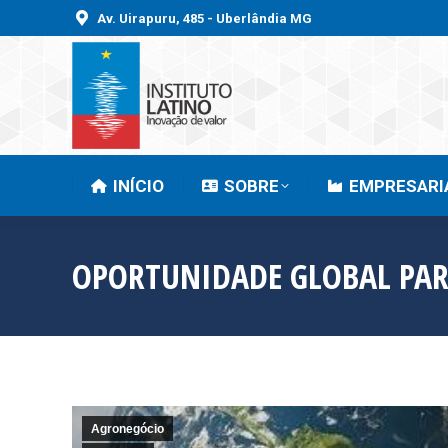
Av. Uirapuru, 485 - Uberlândia MG
INÍCIO
SOBRE
INÍCIO
SOBRE
EMPRESARI
OPORTUNIDADE GLOBAL PARA
Agronegócio