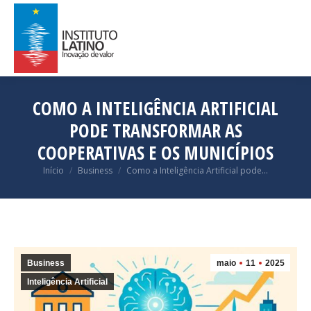
COMO A INTELIGÊNCIA ARTIFICIAL
PODE TRANSFORMAR AS
COOPERATIVAS E OS MUNICÍPIOS
Você está aqui:
Início
Business
Como a Inteligência Artificial pode…
Business
maio
11
2025
Inteligência Artificial