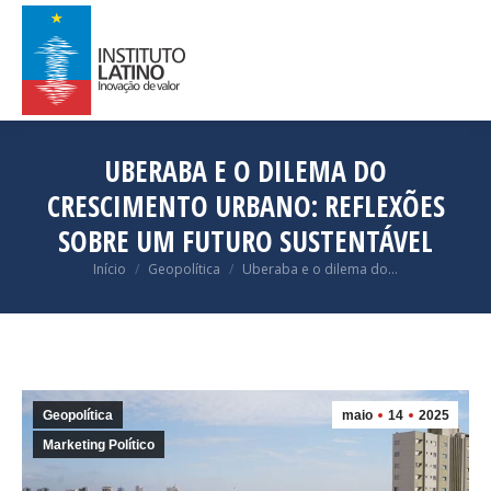
UBERABA E O DILEMA DO
CRESCIMENTO URBANO: REFLEXÕES
SOBRE UM FUTURO SUSTENTÁVEL
Você está aqui:
Início
Geopolítica
Uberaba e o dilema do…
Geopolítica
maio
14
2025
Marketing Político