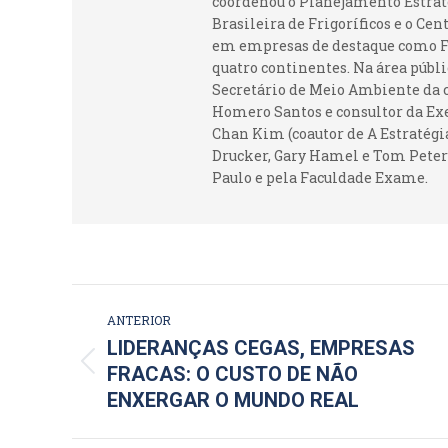
coordenou o Planejamento Estraté
Brasileira de Frigoríficos e o Ce
em empresas de destaque como Fr
quatro continentes. Na área públi
Secretário de Meio Ambiente da c
Homero Santos e consultor da Ex
Chan Kim (coautor de A Estratégia
Drucker, Gary Hamel e Tom Peters
Paulo e pela Faculdade Exame.
NAVEGAÇÃO
ANTERIOR
DE
LIDERANÇAS CEGAS, EMPRESAS
Post
FRACAS: O CUSTO DE NÃO
POST:
anterior:
ENXERGAR O MUNDO REAL