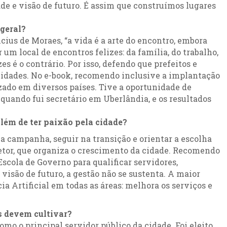
ade e visão de futuro. É assim que construímos lugares
 geral?
cius de Moraes, “a vida é a arte do encontro, embora
 um local de encontros felizes: da família, do trabalho,
es é o contrário. Por isso, defendo que prefeitos e
idades. No e-book, recomendo inclusive a implantação
lizado em diversos países. Tive a oportunidade de
quando fui secretário em Uberlândia, e os resultados
além de ter paixão pela cidade?
 campanha, seguir na transição e orientar a escolha
retor, que organiza o crescimento da cidade. Recomendo
scola de Governo para qualificar servidores,
visão de futuro, a gestão não se sustenta. A maior
ia Artificial em todas as áreas: melhora os serviços e
os devem cultivar?
mo o principal servidor público da cidade. Foi eleito