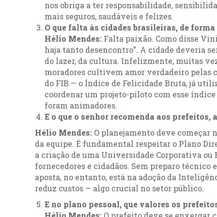
nos obriga a ter responsabilidade, sensibilid
mais seguros, saudáveis e felizes.
O que falta às cidades brasileiras, de forma
Hélio Mendes:
Falta paixão. Como disse Vini
haja tanto desencontro”. A cidade deveria ser
do lazer, da cultura. Infelizmente, muitas vez
moradores cultivem amor verdadeiro pelas c
do FIB — o Índice de Felicidade Bruta, já uti
coordenar um projeto-piloto com esse índice 
foram animadores.
E o que o senhor recomenda aos prefeitos, 
Hélio Mendes:
O planejamento deve começar na
da equipe. É fundamental respeitar o Plano Di
a criação de uma Universidade Corporativa ou E
fornecedores e cidadãos. Sem preparo técnico e 
aposta, no entanto, está na adoção da Inteligênc
reduz custos — algo crucial no setor público.
E no plano pessoal, que valores os prefeit
Hélio Mendes:
O prefeito deve se enxergar co