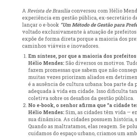
A
Revista de Brasília
conversou com Hélio Mendes
experiência em gestão pública, ex-secretário 
lançar o e-book
“Um Método de Gestão para Prefei
voltado exclusivamente à atuação de prefeitos
expõe de forma direta porque a maioria dos pre
caminhos viáveis e inovadores.
Em síntese, por que a maioria dos prefeito
Hélio Mendes:
São diversos os motivos. Tud
fazem promessas que sabem que não consegui
muitas vezes priorizam aliados em detrimento
é a ausência de cultura urbana: boa parte 
adequada à vida em cidade. Isso dificulta t
coletiva sobre os desafios da gestão pública.
No e-book, o senhor afirma que “a cidade t
Hélio Mendes:
Sim, as cidades têm vida — e
sua dinâmica. As cidades possuem história, s
Quando as maltratamos, elas reagem. Se pol
cuidamos do espaço urbano, criamos um ambi