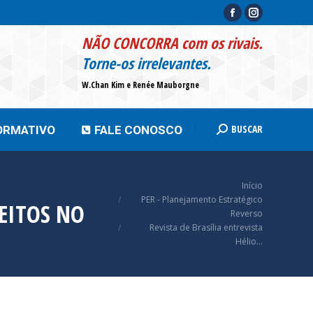
Facebook
Instagram
page
page
BUSCAR
INFORMATIVO
FALE CONOSCO
Search:
NÃO CONCORRA com os rivais.
opens
opens
Torne-os irrelevantes.
in
in
W.Chan Kim e Renée Mauborgne
new
new
window
window
BUSCAR
ORMATIVO
FALE CONOSCO
Search:
Você está aqui:
Início
PER - Planejamento Estratégico
FEITOS NO
Reverso
Revista de Brasília entrevista
Hélio…