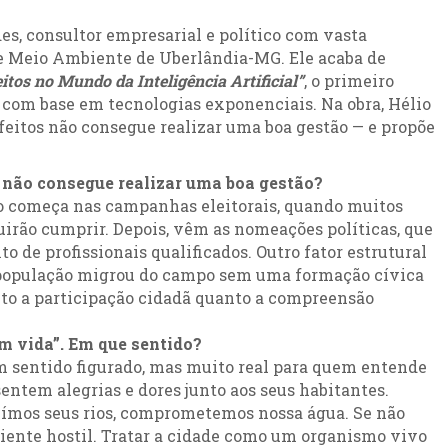
, consultor empresarial e político com vasta
de Meio Ambiente de Uberlândia-MG. Ele acaba de
tos no Mundo da Inteligência Artificial”
, o primeiro
 com base em tecnologias exponenciais. Na obra, Hélio
feitos não consegue realizar uma boa gestão — e propõe
s não consegue realizar uma boa gestão?
o começa nas campanhas eleitorais, quando muitos
rão cumprir. Depois, vêm as nomeações políticas, que
 de profissionais qualificados. Outro fator estrutural
da população migrou do campo sem uma formação cívica
anto a participação cidadã quanto a compreensão
em vida”. Em que sentido?
m sentido figurado, mas muito real para quem entende
entem alegrias e dores junto aos seus habitantes.
uímos seus rios, comprometemos nossa água. Se não
ente hostil. Tratar a cidade como um organismo vivo