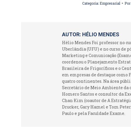
Categoria:
Empresarial
Po
AUTOR:
HÉLIO MENDES
Hélio Mendes Foi professor no c
Uberlândia (UFU) e no curso de p
Marketing e Comunicação (Esamc).
coordenou o Planejamento Estraté
Brasileira de Frigoríficos e o Ce
em empresas de destaque como Fr
quatro continentes. Na área públi
Secretário de Meio Ambiente da c
Homero Santos e consultor da Ex
Chan Kim (coautor de A Estratégia
Drucker, Gary Hamel e Tom Peters
Paulo e pela Faculdade Exame.