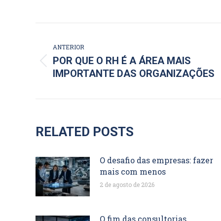
NAVEGAÇÃO
DE
ANTERIOR
POR QUE O RH É A ÁREA MAIS
Post
POST:
IMPORTANTE DAS ORGANIZAÇÕES
anterior:
RELATED POSTS
O desafio das empresas: fazer
mais com menos
2 de agosto de 2026
O fim das consultorias