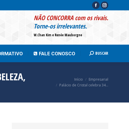
Facebook
Instagram
page
page
BUSCAR
INFORMATIVO
FALE CONOSCO
Search:
NÃO CONCORRA com os rivais.
opens
opens
Torne-os irrelevantes.
in
in
W.Chan Kim e Renée Mauborgne
new
new
window
window
BUSCAR
ORMATIVO
FALE CONOSCO
Search:
ELEZA,
Você está aqui:
Início
Empresarial
Palácio de Cristal celebra 34…