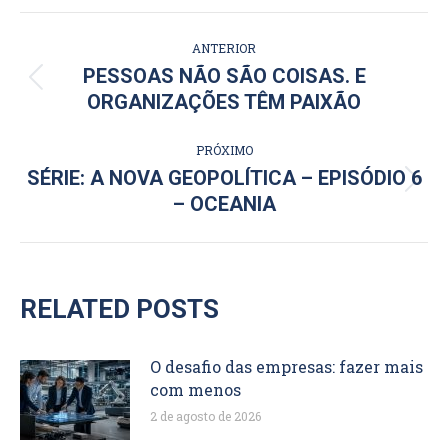
NAVEGAÇÃO
ANTERIOR
DE
PESSOAS NÃO SÃO COISAS. E
Post
ORGANIZAÇÕES TÊM PAIXÃO
POST:
anterior:
PRÓXIMO
SÉRIE: A NOVA GEOPOLÍTICA – EPISÓDIO 6
Próximo
– OCEANIA
post:
RELATED POSTS
O desafio das empresas: fazer mais
com menos
2 de agosto de 2026