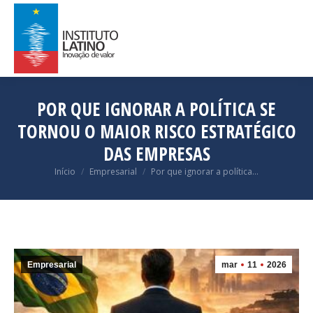
POR QUE IGNORAR A POLÍTICA SE
TORNOU O MAIOR RISCO ESTRATÉGICO
DAS EMPRESAS
Você está aqui:
Início
Empresarial
Por que ignorar a política…
Empresarial
mar
11
2026