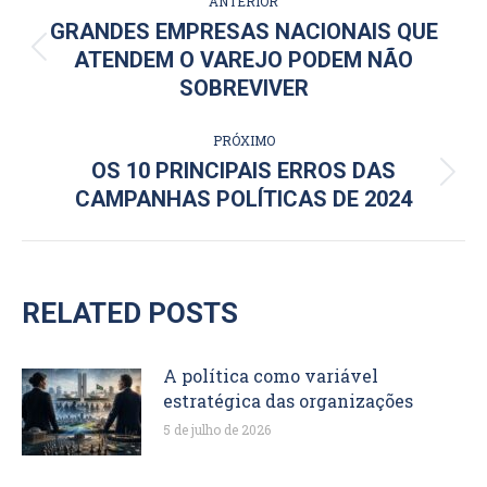
ANTERIOR
DE
GRANDES EMPRESAS NACIONAIS QUE
Post
ATENDEM O VAREJO PODEM NÃO
POST:
anterior:
SOBREVIVER
PRÓXIMO
OS 10 PRINCIPAIS ERROS DAS
Próximo
CAMPANHAS POLÍTICAS DE 2024
post:
RELATED POSTS
A política como variável
estratégica das organizações
5 de julho de 2026