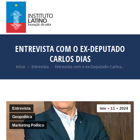
ENTREVISTA COM O EX-DEPUTADO
CARLOS DIAS
Você está aqui:
Início
Entrevista
Entrevista com o ex-Deputado Carlos…
Entrevista
nov
11
2024
Geopolítica
Marketing Político