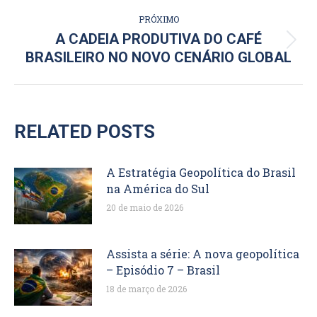
PRÓXIMO
A CADEIA PRODUTIVA DO CAFÉ
Próximo
BRASILEIRO NO NOVO CENÁRIO GLOBAL
post:
RELATED POSTS
A Estratégia Geopolítica do Brasil
na América do Sul
20 de maio de 2026
Assista a série: A nova geopolítica
– Episódio 7 – Brasil
18 de março de 2026