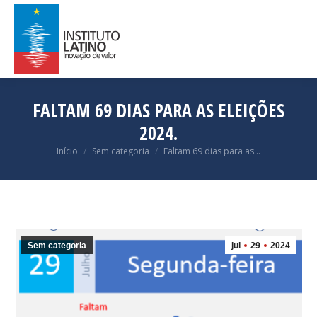
FALTAM 69 DIAS PARA AS ELEIÇÕES
2024.
Você está aqui:
Início
Sem categoria
Faltam 69 dias para as…
Sem categoria
jul
29
2024