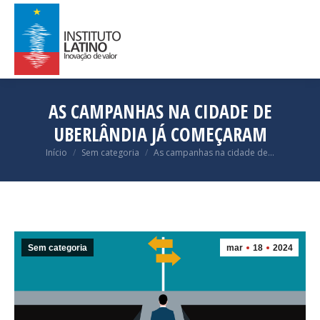
AS CAMPANHAS NA CIDADE DE
UBERLÂNDIA JÁ COMEÇARAM
Você está aqui:
Início
Sem categoria
As campanhas na cidade de…
Sem categoria
mar
18
2024