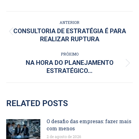
NAVEGAÇÃO
ANTERIOR
DE
CONSULTORIA DE ESTRATÉGIA É PARA
Post
REALIZAR RUPTURA
POST:
anterior:
PRÓXIMO
NA HORA DO PLANEJAMENTO
Próximo
ESTRATÉGICO…
post:
RELATED POSTS
O desafio das empresas: fazer mais
com menos
2 de agosto de 2026