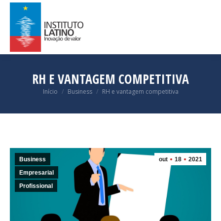
RH E VANTAGEM COMPETITIVA
Você está aqui:
Início
Business
RH e vantagem competitiva
Business
out
18
2021
Empresarial
Profissional