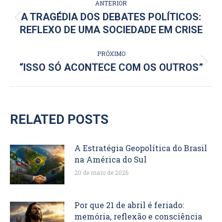
ANTERIOR
DE
A TRAGÉDIA DOS DEBATES POLÍTICOS:
Post
REFLEXO DE UMA SOCIEDADE EM CRISE
POST:
anterior:
PRÓXIMO
Próximo
“ISSO SÓ ACONTECE COM OS OUTROS”
post:
RELATED POSTS
A Estratégia Geopolítica do Brasil
na América do Sul
20 de maio de 2026
Por que 21 de abril é feriado:
memória, reflexão e consciência