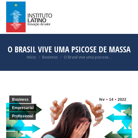
O BRASIL VIVE UMA PSICOSE DE MASSA
Você está aqui:
Início
Business
O Brasil vive uma psicose…
Business
fev
14
2022
Empresarial
Profissional