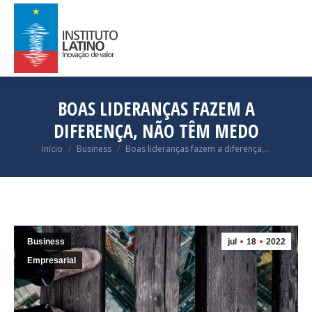
BOAS LIDERANÇAS FAZEM A
DIFERENÇA, NÃO TÊM MEDO
Você está aqui:
Início
Business
Boas lideranças fazem a diferença,…
Business
jul
18
2022
Empresarial