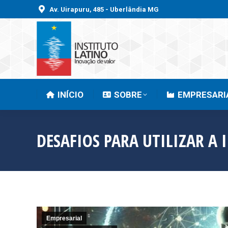
Av. Uirapuru, 485 - Uberlândia MG
INÍCIO
SOBRE
INÍCIO
SOBRE
EMPRESARI
DESAFIOS PARA UTILIZAR A I
Empresarial