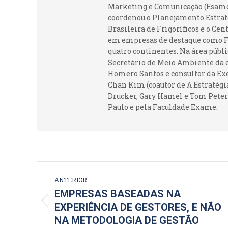
Marketing e Comunicação (Esamc).
coordenou o Planejamento Estraté
Brasileira de Frigoríficos e o Ce
em empresas de destaque como Fr
quatro continentes. Na área públi
Secretário de Meio Ambiente da c
Homero Santos e consultor da Ex
Chan Kim (coautor de A Estratégia
Drucker, Gary Hamel e Tom Peters
Paulo e pela Faculdade Exame.
NAVEGAÇÃO
ANTERIOR
DE
EMPRESAS BASEADAS NA
Post
EXPERIÊNCIA DE GESTORES, E NÃO
POST:
anterior:
NA METODOLOGIA DE GESTÃO