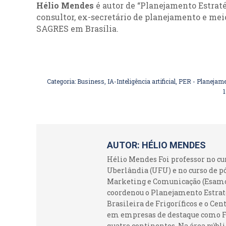
Hélio Mendes
é autor de “Planejamento Estraté
consultor, ex-secretário de planejamento e m
SAGRES em Brasília.
Categoria:
Business
,
IA-Inteligência artificial
,
PER - Planejame
1
AUTOR:
HÉLIO MENDES
Hélio Mendes Foi professor no c
Uberlândia (UFU) e no curso de p
Marketing e Comunicação (Esamc).
coordenou o Planejamento Estraté
Brasileira de Frigoríficos e o Ce
em empresas de destaque como Fr
quatro continentes. Na área públi