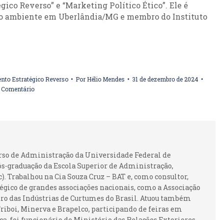
gico Reverso” e “Marketing Político Ético”. Ele é
eio ambiente em Uberlândia/MG e membro do Instituto
nto Estratégico Reverso
Por
Hélio Mendes
31 de dezembro de 2024
 Comentário
urso de Administração da Universidade Federal de
ós-graduação da Escola Superior de Administração,
 Trabalhou na Cia Souza Cruz – BAT e, como consultor,
gico de grandes associações nacionais, como a Associação
ntro das Indústrias de Curtumes do Brasil. Atuou também
iboi, Minerva e Brapelco, participando de feiras em
ca, foi funcionário do Ministério das Relações Exteriores,