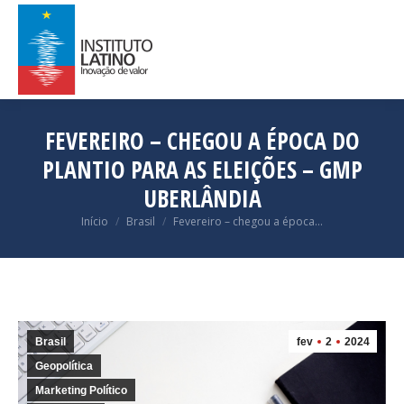
FEVEREIRO – CHEGOU A ÉPOCA DO
PLANTIO PARA AS ELEIÇÕES – GMP
UBERLÂNDIA
Você está aqui:
Início
Brasil
Fevereiro – chegou a época…
Brasil
fev
2
2024
Geopolítica
Marketing Político