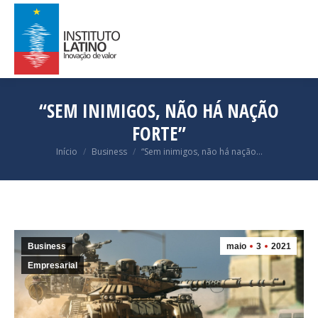
“SEM INIMIGOS, NÃO HÁ NAÇÃO
FORTE”
Você está aqui:
Início
Business
“Sem inimigos, não há nação…
Business
maio
3
2021
Empresarial