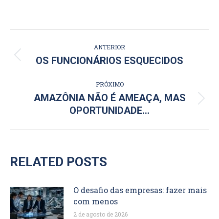
NAVEGAÇÃO
ANTERIOR
DE
Post
OS FUNCIONÁRIOS ESQUECIDOS
anterior:
POST:
PRÓXIMO
AMAZÔNIA NÃO É AMEAÇA, MAS
Próximo
OPORTUNIDADE…
post:
RELATED POSTS
O desafio das empresas: fazer mais
com menos
2 de agosto de 2026