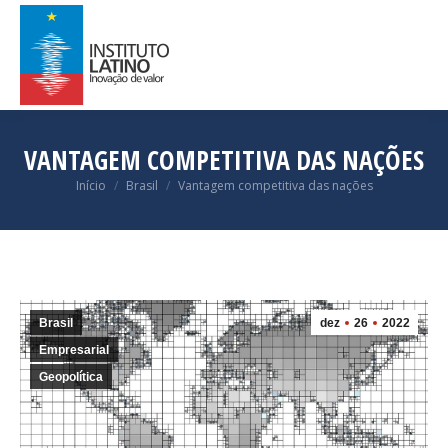
VANTAGEM COMPETITIVA DAS NAÇÕES
Você está aqui:
Início
Brasil
Vantagem competitiva das nações
Brasil
dez
26
2022
Empresarial
Geopolítica