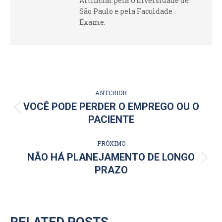
Artificial pela Universidade de
São Paulo e pela Faculdade
Exame.
NAVEGAÇÃO
ANTERIOR
DE
VOCÊ PODE PERDER O EMPREGO OU O
Post
PACIENTE
POST:
anterior:
PRÓXIMO
NÃO HÁ PLANEJAMENTO DE LONGO
Próximo
PRAZO
post: