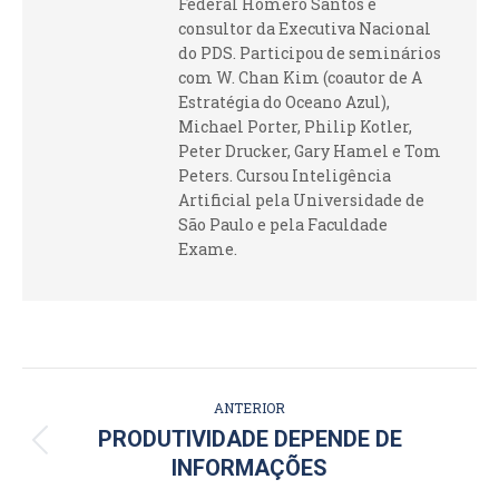
Federal Homero Santos e
consultor da Executiva Nacional
do PDS. Participou de seminários
com W. Chan Kim (coautor de A
Estratégia do Oceano Azul),
Michael Porter, Philip Kotler,
Peter Drucker, Gary Hamel e Tom
Peters. Cursou Inteligência
Artificial pela Universidade de
São Paulo e pela Faculdade
Exame.
NAVEGAÇÃO
ANTERIOR
DE
PRODUTIVIDADE DEPENDE DE
Post
INFORMAÇÕES
POST:
anterior: