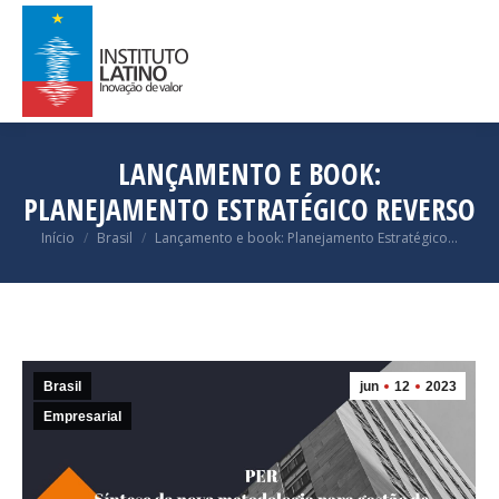
LANÇAMENTO E BOOK:
PLANEJAMENTO ESTRATÉGICO REVERSO
Você está aqui:
Início
Brasil
Lançamento e book: Planejamento Estratégico…
Brasil
jun
12
2023
Empresarial