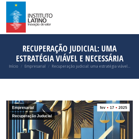
RECUPERAÇÃO JUDICIAL: UMA
ESTRATÉGIA VIÁVEL E NECESSÁRIA
Você está aqui:
Início
Empresarial
Recuperação judicial: uma estratégia viável…
Empresarial
fev
17
2025
Recuperação Juducial