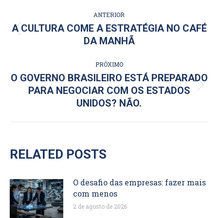
NAVEGAÇÃO
ANTERIOR
DE
A CULTURA COME A ESTRATÉGIA NO CAFÉ
Post
DA MANHÃ
POST:
anterior:
PRÓXIMO
O GOVERNO BRASILEIRO ESTÁ PREPARADO
Próximo
PARA NEGOCIAR COM OS ESTADOS
post:
UNIDOS? NÃO.
RELATED POSTS
O desafio das empresas: fazer mais
com menos
2 de agosto de 2026