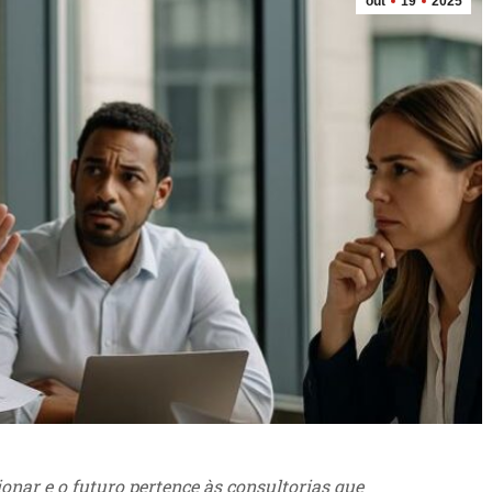
out
19
2025
onar e o futuro pertence às consultorias que