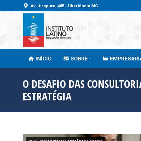
Av. Uirapuru, 485 - Uberlândia MG
INÍCIO
SOBRE
INÍCIO
SOBRE
EMPRESARI
O DESAFIO DAS CONSULTORI
ESTRATÉGIA