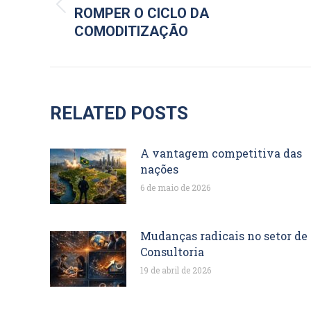
POST:
Post
ROMPER O CICLO DA
anterior:
COMODITIZAÇÃO
RELATED POSTS
A vantagem competitiva das
nações
6 de maio de 2026
Mudanças radicais no setor de
Consultoria
19 de abril de 2026