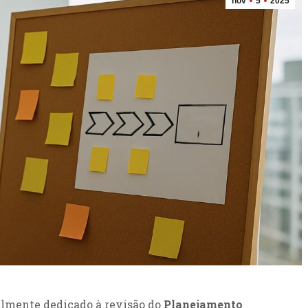
nov
5
2025
almente dedicado à revisão do
Planejamento