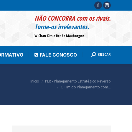
Facebook
Instagram
page
page
BUSCAR
INFORMATIVO
FALE CONOSCO
Search:
NÃO CONCORRA com os rivais.
opens
opens
Torne-os irrelevantes.
in
in
W.Chan Kim e Renée Mauborgne
new
new
window
window
BUSCAR
ORMATIVO
FALE CONOSCO
Search:
Você está aqui:
Início
PER - Planejamento Estratégico Reverso
O Fim do Planejamento com…