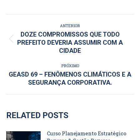
NAVEGAÇÃO
ANTERIOR
DE
DOZE COMPROMISSOS QUE TODO
Post
PREFEITO DEVERIA ASSUMIR COM A
POST:
anterior:
CIDADE
PRÓXIMO
GEASD 69 – FENÔMENOS CLIMÁTICOS E A
Próximo
SEGURANÇA CORPORATIVA.
post:
RELATED POSTS
Curso Planejamento Estratégico