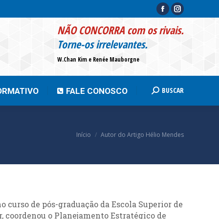
Facebook
Instagram
page
page
BUSCAR
INFORMATIVO
FALE CONOSCO
Search:
NÃO CONCORRA com os rivais.
opens
opens
Torne-os irrelevantes.
in
in
W.Chan Kim e Renée Mauborgne
new
new
window
window
BUSCAR
ORMATIVO
FALE CONOSCO
Search:
Você está aqui:
Início
Autor do Artigo Hélio Mendes
o curso de pós-graduação da Escola Superior de
, coordenou o Planejamento Estratégico de